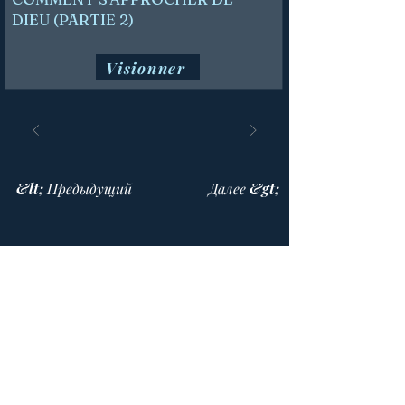
DIEU (PARTIE 2)
Visionner
&lt; Предыдущий
Далее &gt;
Дом молитвы
514 447-4292
8815 Парк Авеню, офис 100