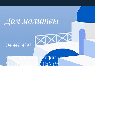
Дом молитвы
514 447-4292
8815 Парк Авеню, офис 100
МОНРЕАЛЬ, КК, H2N 1Y7
Свяжитесь с нами