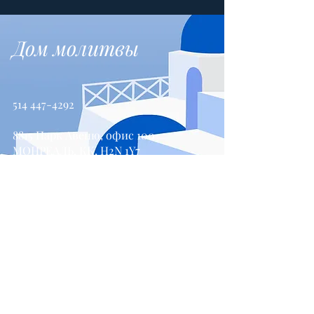
Дом молитвы
514 447-4292
8815 Парк Авеню, офис 100
МОНРЕАЛЬ, КК, H2N 1Y7
Свяжитесь с нами