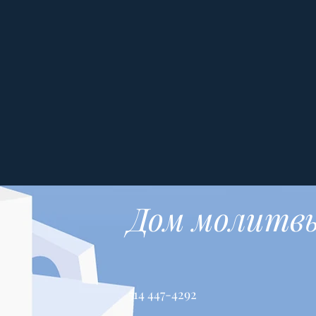
Дом молитв
514 447-4292