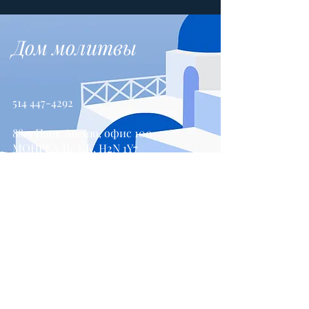
Дом молитвы
514 447-4292
8815 Парк Авеню, офис 100
МОНРЕАЛЬ, КК, H2N 1Y7
Свяжитесь с нами