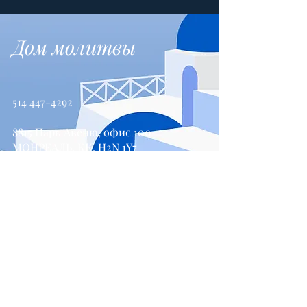
Дом молитвы
514 447-4292
8815 Парк Авеню, офис 100
МОНРЕАЛЬ, КК, H2N 1Y7
Свяжитесь с нами