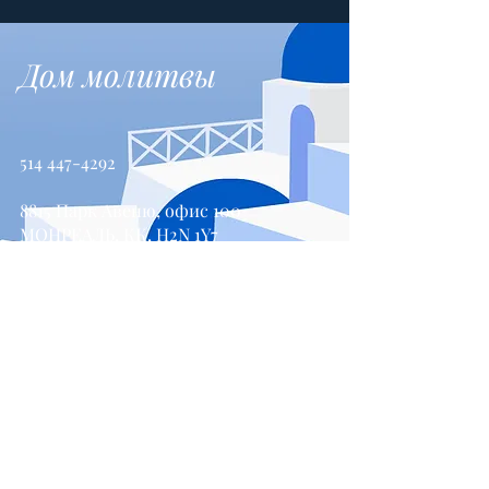
Дом молитвы
514 447-4292
8815 Парк Авеню, офис 100
МОНРЕАЛЬ, КК, H2N 1Y7
Свяжитесь с нами