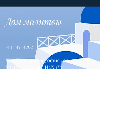
Дом молитвы
514 447-4292
8815 Парк Авеню, офис 100
МОНРЕАЛЬ, КК, H2N 1Y7
Свяжитесь с нами