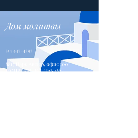
Дом молитвы
514 447-4292
8815 Парк Авеню, офис 100
МОНРЕАЛЬ, КК, H2N 1Y7
Свяжитесь с нами