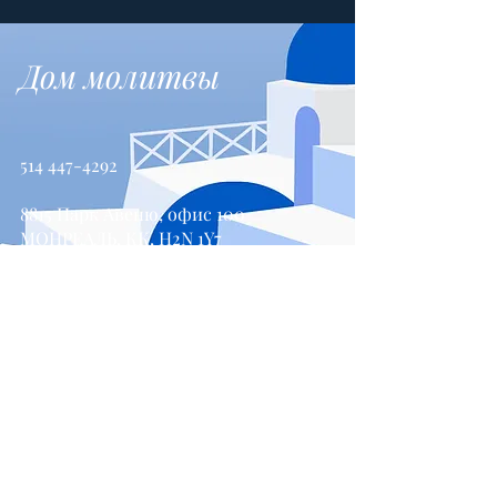
Дом молитвы
514 447-4292
8815 Парк Авеню, офис 100
МОНРЕАЛЬ, КК, H2N 1Y7
Свяжитесь с нами