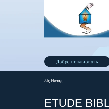
Добро пожаловать
&lt; Назад
ETUDE BIBL