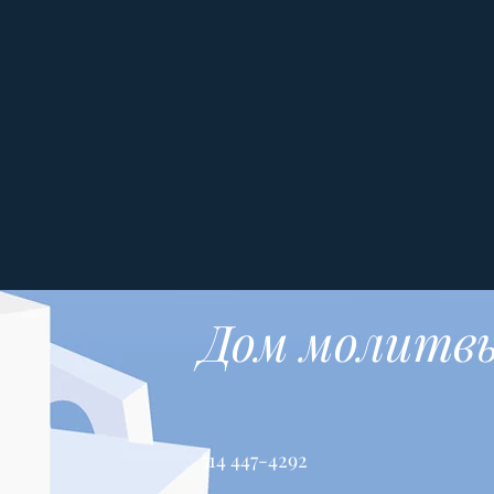
Дом молитв
514 447-4292