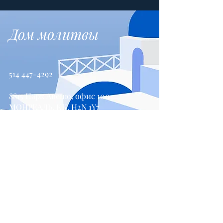
Дом молитвы
514 447-4292
8815 Парк Авеню, офис 100
МОНРЕАЛЬ, КК, H2N 1Y7
Свяжитесь с нами