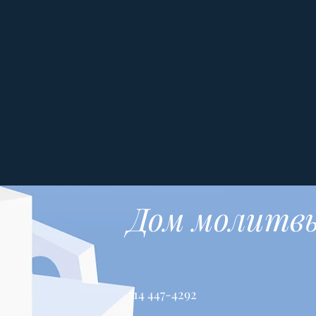
Дом молитв
514 447-4292