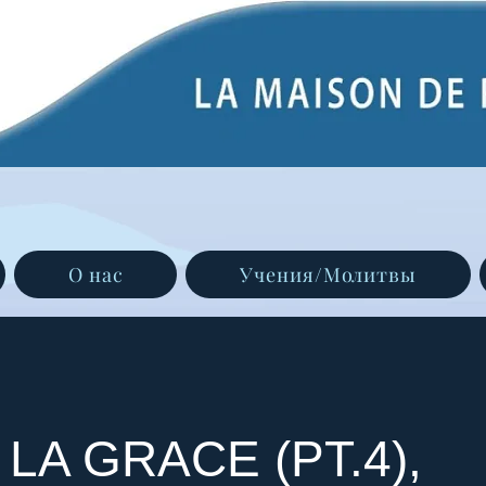
О нас
Учения/Молитвы
 LA GRACE (PT.4),