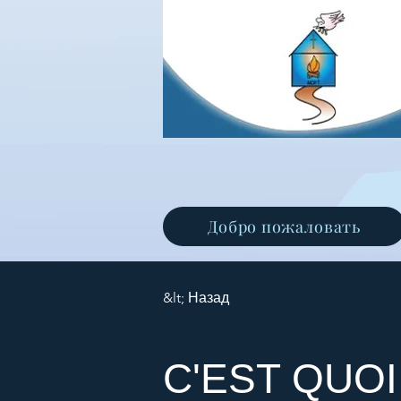
Добро пожаловать
&lt; Назад
C'EST QUOI