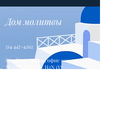
Дом молитвы
514 447-4292
8815 Парк Авеню, офис 100
МОНРЕАЛЬ, КК, H2N 1Y7
Свяжитесь с нами