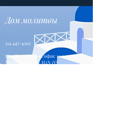
Дом молитвы
514 447-4292
8815 Парк Авеню, офис 100
МОНРЕАЛЬ, КК, H2N 1Y7
Свяжитесь с нами