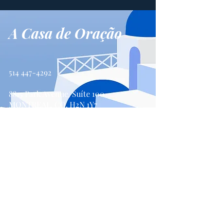
A Casa de Oração
514 447-4292
8815 Park Avenue, Suíte 100
MONTREAL, CQ, H2N 1Y7
Contate-Nos