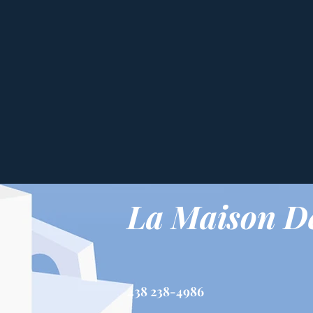
La Maison De
438 238-4986