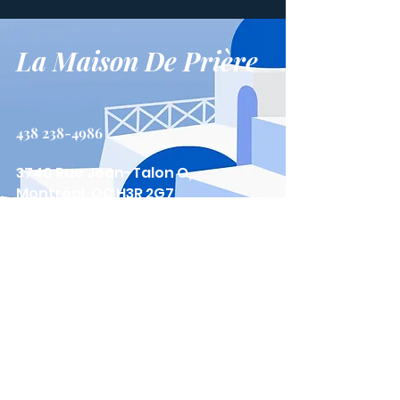
La Maison De Prière
438 238-4986
3740 Rue Jean-Talon O,
Montréal, QC H3R 2G7
Nous Contacter