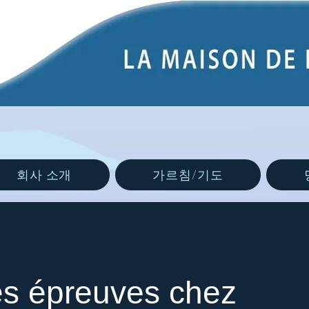
회사 소개
가르침/기도
es épreuves chez