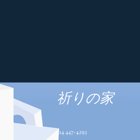
祈りの家
514 447-4292