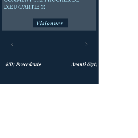
DIEU (PARTIE 2)
Visionner
&lt; Precedente
Avanti &gt;
La casa di preghiera
514 447-4292
8815 Park Avenue, suite 100