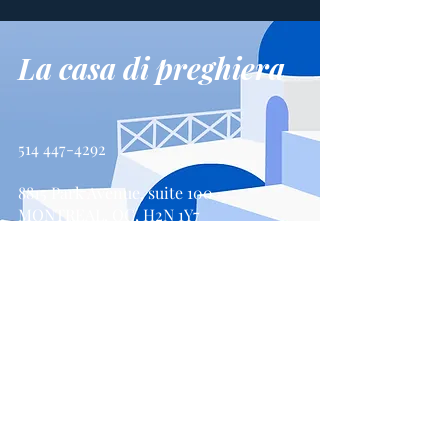
La casa di preghiera
514 447-4292
8815 Park Avenue, suite 100
MONTREAL, QC, H2N 1Y7
Contattaci