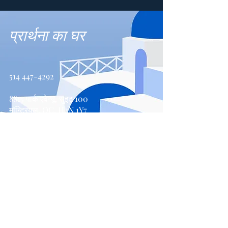
प्रार्थना का घर
514 447-4292
8815 पार्क एवेन्यू, सुइट 100
मॉन्ट्रियल, QC, H2N 1Y7
संपर्क करें