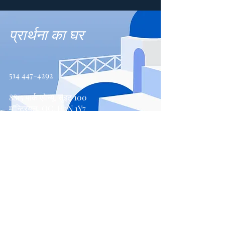
प्रार्थना का घर
514 447-4292
8815 पार्क एवेन्यू, सुइट 100
मॉन्ट्रियल, QC, H2N 1Y7
संपर्क करें