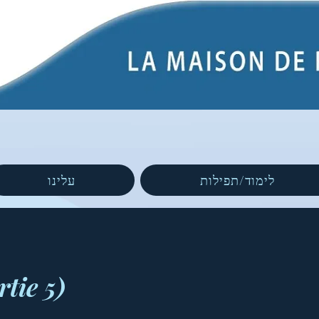
לימוד/תפילות
עלינו
tie 5)