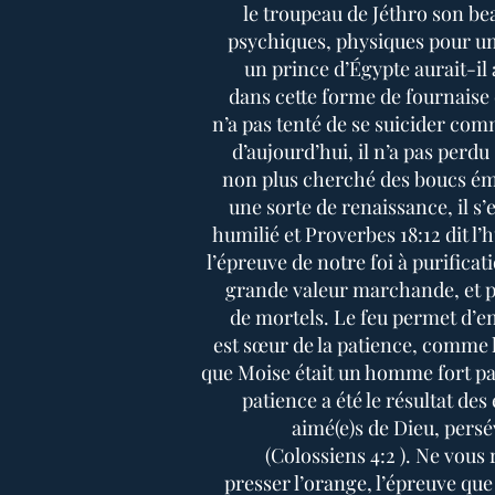
le troupeau de Jéthro son be
psychiques, physiques pour u
un prince d’Égypte aurait-il a
dans cette forme de fournaise d
n’a pas tenté de se suicider com
d’aujourd’hui, il n’a pas perdu
non plus cherché des boucs ém
une sorte de renaissance, il s’e
humilié et Proverbes 18:12 dit l
l’épreuve de notre foi à purificati
grande valeur marchande, et
de mortels. Le feu permet d’enl
est sœur de la patience, comme l’
que Moise était un homme fort pat
patience a été le résultat de
aimé(e)s de Dieu, persé
(Colossiens 4:2 ). Ne vous r
presser l’orange, l’épreuve qu