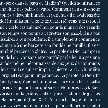
au-père dans le pays de Madian? Quelles souffrances
n habitué des palais royaux. Comment pensons-nous
ppris à devenir humble et patient, s’il n’avait pas été
e l’humiliation (Exode 2:15 , 21, Hébreux 11:24-26). Il
me c’est le cas aujourd’hui pour la plupart des grands
 son temps son temps à regretter son passé, il n’a pas
issaires à son problème, il a simplement commencé
st marié à une bergère et a fondé une famille. Il s’est
’humilité précède la gloire. La parole de Dieu compare
on de l’or. L’or sans être purifié par le feu n’a pas une
 parfois même méconnaissable aux yeux de communs
ever tout ce qui est impur (1 pierre 1:6-7 . L’humilité
orgueil l’est pour l’impatience. La parole de Dieu dit
ient plus qu’aucun homme sur face de la terre, cette
s épreuves qui ont marqué sa vie (Nombres 12:3 ). Bien
vérez dans la prière, veillez-y avec actions de grâces
elâchez point (Luc 18:1 ). Pour sortir du jus, il faudra
e vous vivez maintenant n’est qu’une étape(une école)