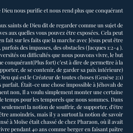
 Dieu nous purifie et nous rend plus que conquérant.
aux saints de Dieu dit de regarder comme un sujet de
uves aux quelles vous pouvez être exposées. Cela peut
en fait sur les faits que la marche avec Jésus peut être
, parfois des impasses, des obstacles (Jacques 1:2-4 ).
dversités ou difficultés que nous pouvons vivre, le but
e conquérant(Plus fort) c’est à dire de permettre à la
pporter, de se contenir, de garder sa paix intérieure)
ieu qui est le Créateur de toutes choses (Genèse 2:1)
s parfait. Était-ce une chose impossible à Jéhovah de
ment non, Il a voulu simplement monter une certaine
le temps pour les temporels que nous sommes. Dans
s seulement la notion de souffrir, de supporter, d’être
être amoindris, mais il y a surtout la notion de savoir
sé à Moïse était chassé de chez Pharaon, où il avait
vivre pendant 40 ans comme berger en faisant paître