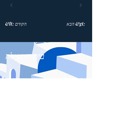
הבא &gt;
&lt; הקודם
בית התפילה
514 447-4292
8815 Park Avenue, Suite 100
מונטריאול, QC, H2N 1Y7
צור קשר