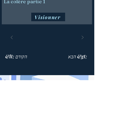
La colère partie 1
Visionner
הבא &gt;
&lt; הקודם
בית התפילה
514 447-4292
8815 Park Avenue, Suite 100