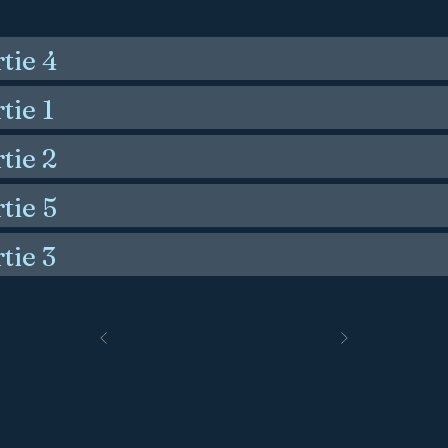
rtie 4
tie 1
rtie 2
rtie 5
tie 3