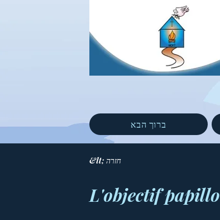
ברוך הבא
&lt; חזרה
L'objectif papill