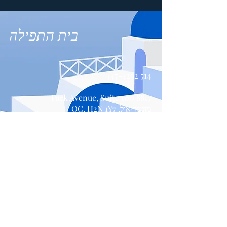
בית התפילה
514 447-4292
8815 Park Avenue, Suite 100
מונטריאול, QC, H2N 1Y7
צור קשר