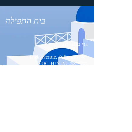
בית התפילה
514 447-4292
8815 Park Avenue, Suite 100
מונטריאול, QC, H2N 1Y7
צור קשר