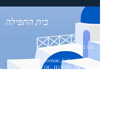
בית התפילה
514 447-4292
8815 Park Avenue, Suite 100
מונטריאול, QC, H2N 1Y7
צור קשר