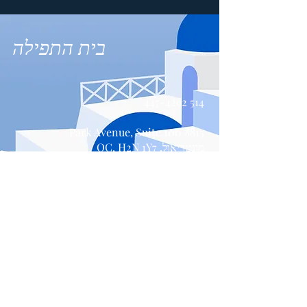
בית התפילה
514 447-4292
8815 Park Avenue, Suite 100
מונטריאול, QC, H2N 1Y7
צור קשר