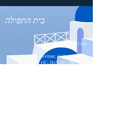
בית התפילה
514 447-4292
8815 Park Avenue, Suite 100
מונטריאול, QC, H2N 1Y7
צור קשר