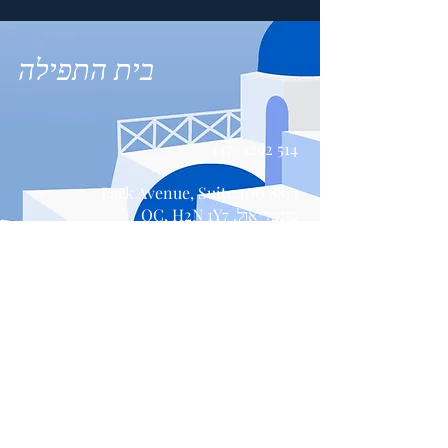
בית התפילה
514 447-4292
8815 Park Avenue, Suite 100
מונטריאול, QC, H2N 1Y7
צור קשר