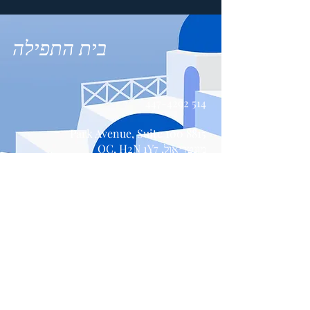
בית התפילה
514 447-4292
8815 Park Avenue, Suite 100
מונטריאול, QC, H2N 1Y7
צור קשר