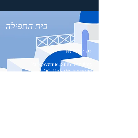
בית התפילה
514 447-4292
8815 Park Avenue, Suite 100
מונטריאול, QC, H2N 1Y7
צור קשר