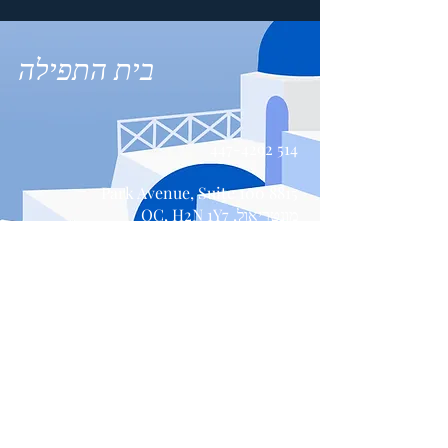
בית התפילה
514 447-4292
8815 Park Avenue, Suite 100
מונטריאול, QC, H2N 1Y7
צור קשר