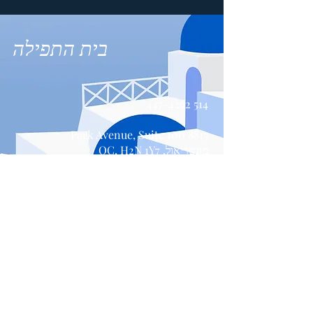
בית התפילה
514 447-4292
8815 Park Avenue, Suite 100
מונטריאול, QC, H2N 1Y7
צור קשר