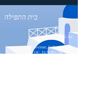
בית התפילה
514 447-4292
8815 Park Avenue, Suite 100
מונטריאול, QC, H2N 1Y7
צור קשר