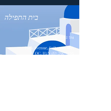
בית התפילה
514 447-4292
8815 Park Avenue, Suite 100
מונטריאול, QC, H2N 1Y7
צור קשר