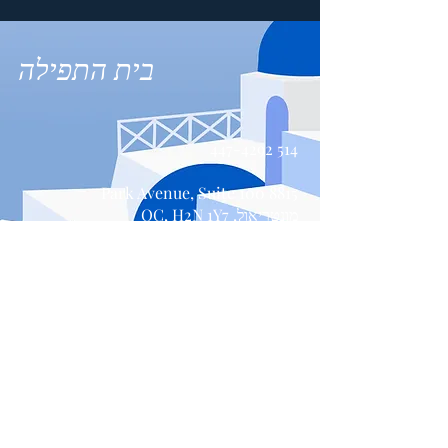
בית התפילה
514 447-4292
8815 Park Avenue, Suite 100
מונטריאול, QC, H2N 1Y7
צור קשר