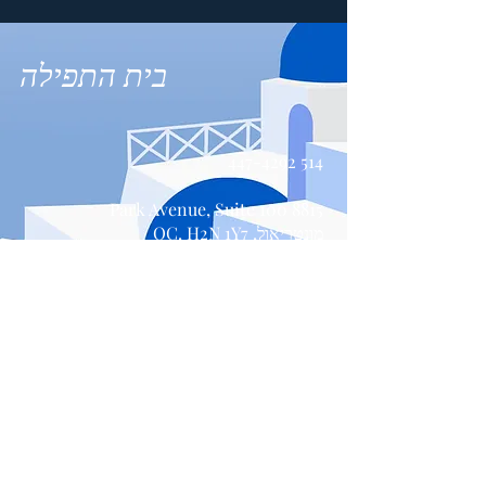
בית התפילה
514 447-4292
8815 Park Avenue, Suite 100
מונטריאול, QC, H2N 1Y7
צור קשר