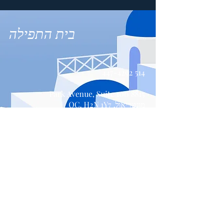
בית התפילה
514 447-4292
8815 Park Avenue, Suite 100
מונטריאול, QC, H2N 1Y7
צור קשר