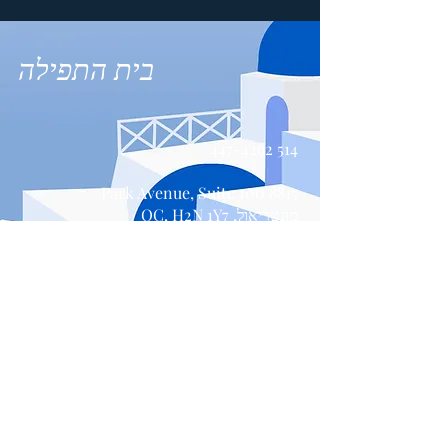
בית התפילה
514 447-4292
8815 Park Avenue, Suite 100
מונטריאול, QC, H2N 1Y7
צור קשר