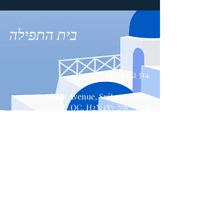
בית התפילה
514 447-4292
8815 Park Avenue, Suite 100
מונטריאול, QC, H2N 1Y7
צור קשר