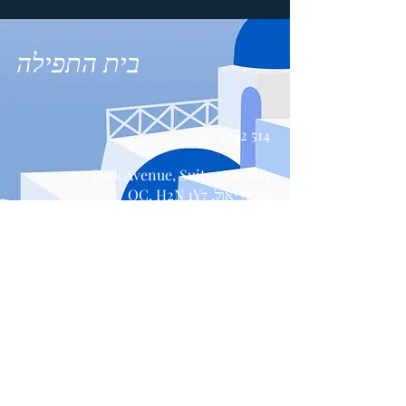
בית התפילה
514 447-4292
8815 Park Avenue, Suite 100
מונטריאול, QC, H2N 1Y7
צור קשר