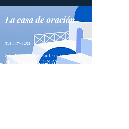
La casa de oración
514 447-4292
8815 Park Avenue, suite 100
MONTREAL, QC, H2N 1Y7
Contáctenos