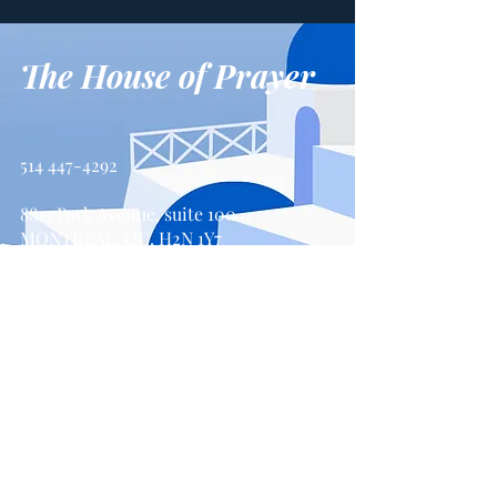
The House of Prayer
514 447-4292
8815 Park Avenue, suite 100
MONTREAL, QC, H2N 1Y7
Contact us