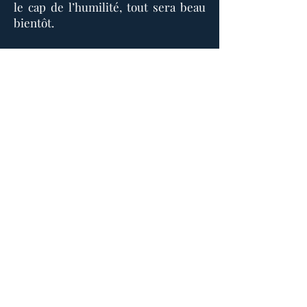
le cap de l’humilité, tout sera beau
bientôt.
&lt; Προηγούμενο
Επόμενο &gt;
Το Σπίτι της Προσευχής
514 447-4292
8815 Park Avenue, σουίτα 100
ΜΟΝΤΡΕΑΛ, QC, H2N 1Y7