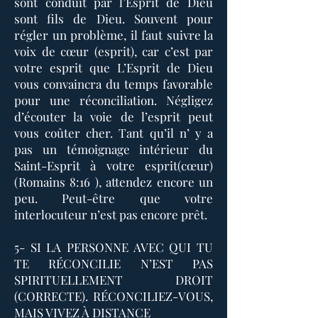
sont conduit par l’Esprit de Dieu
sont fils de Dieu. Souvent pour
régler un problème, il faut suivre la
voix de cœur (esprit), car c’est par
votre esprit que L’Esprit de Dieu
vous convaincra du temps favorable
pour une réconciliation. Négligez
d’écouter la voie de l’esprit peut
vous coûter cher. Tant qu’il n’ y a
pas un témoignage intérieur du
Saint-Esprit à votre esprit(cœur)
(Romains 8:16 ), attendez encore un
peu. Peut-être que votre
interlocuteur n’est pas encore prêt.
5- SI LA PERSONNE AVEC QUI TU
TE RÉCONCILIE N’EST PAS
SPIRITUELLEMENT DROIT
(CORRECTE). RÉCONCILIEZ-VOUS,
MAIS VIVEZ À DISTANCE