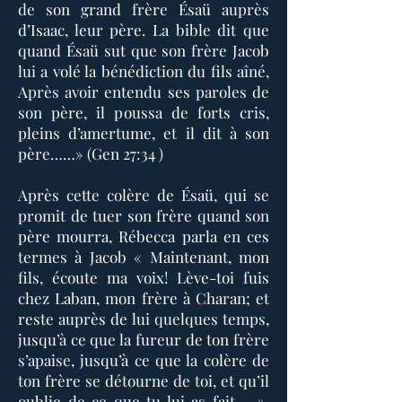
de son grand frère Ésaü auprès
d’Isaac, leur père. La bible dit que
quand Ésaü sut que son frère Jacob
lui a volé la bénédiction du fils aîné,
Après avoir entendu ses paroles de
son père, il poussa de forts cris,
pleins d’amertume, et il dit à son
père……» (Gen 27:34 )
Après cette colère de Ésaü, qui se
promit de tuer son frère quand son
père mourra, Rébecca parla en ces
termes à Jacob « Maintenant, mon
fils, écoute ma voix! Lève-toi fuis
chez Laban, mon frère à Charan; et
reste auprès de lui quelques temps,
jusqu’à ce que la fureur de ton frère
s’apaise, jusqu’à ce que la colère de
ton frère se détourne de toi, et qu’il
oublie de ce que tu lui as fait…. ».