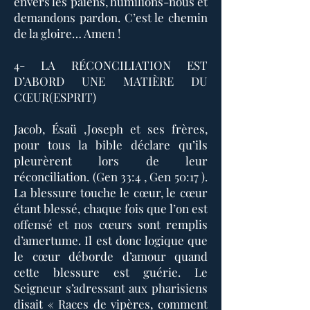
envers les païens, humilions-nous et
demandons pardon. C’est le chemin
de la gloire… Amen !
4- LA RÉCONCILIATION EST
D’ABORD UNE MATIÈRE DU
CŒUR(ESPRIT)
Jacob, Ésaü ,Joseph et ses frères,
pour tous la bible déclare qu’ils
pleurèrent lors de leur
réconciliation. (Gen 33:4 , Gen 50:17 ).
La blessure touche le cœur, le cœur
étant blessé, chaque fois que l’on est
offensé et nos cœurs sont remplis
d’amertume. Il est donc logique que
le cœur déborde d’amour quand
cette blessure est guérie. Le
Seigneur s’adressant aux pharisiens
disait « Races de vipères, comment